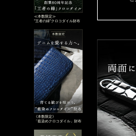
≪本数限定≫
"王者の緑"クロコダイル財布
《本数限定》
「藍染めクロコダイル」財布