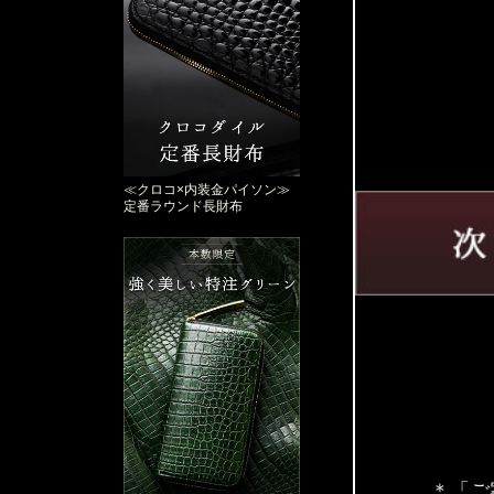
≪クロコ×内装金パイソン≫
定番ラウンド長財布
＊「ご