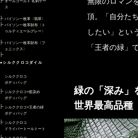
無限のロマン
オールゴールド 名刺ケー
ス
頂。「自分た
パイソン一枚革〈翡翠〉
パイソン一枚革財布〈ト
したい」とい
ゥルティエールグレー〉
パイソン一枚革財布〈フ
「王者の緑」
ェニックス〉
●シルククロコダイル
シルククロコ
ボディバッグ
緑の「深み」
シルククロコ×藍染め
ボディバッグ
世界最高品種
シルククロコ×王者の緑
ボディバッグ
シルククロコ
ドライバートールトート