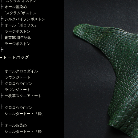
“スクラム”ボストン
オール藍染め
“スクラム”ボストン
シルクパイソンボストン
オール「ポロサス」
ラージボストン
創業80周年記念
ラージボストン
●トートバッグ
オールクロコダイル
ラウンジトート
クロコ×パイソン
ラウンジトート
一枚革スクエアトート
クロコ×パイソン
ショルダートート「粋」
オール藍染め
ショルダートート「粋」