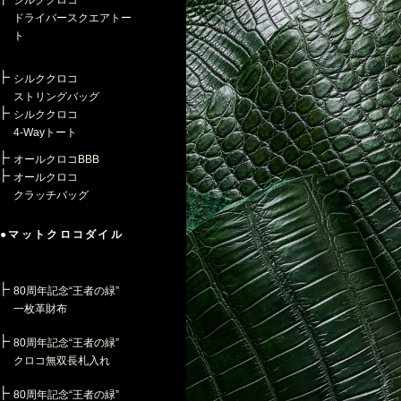
シルククロコ
ドライバースクエアトー
ト
シルククロコ
ストリングバッグ
シルククロコ
4-Wayトート
オールクロコBBB
オールクロコ
クラッチバッグ
●マットクロコダイル
80周年記念“王者の緑”
一枚革財布
80周年記念“王者の緑”
クロコ無双長札入れ
80周年記念“王者の緑”