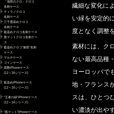
「池田のクロ」クロコ
繊細な変化に
名刺ケース
ティラノクロコ
い緑を安定的
名刺ケース
三千墨染めクロコ
名刺ケース
度となく調整
藍染めクロコ名刺ケース
黒マットクロコ名刺ケー
ス
素材には、ク
藍染めクロコ“無双”名刺
ケース
ない最高品種
マルチケース
コインケース
黒艶iPhoneケース
ヨーロッパで
(12～16シリーズ)
藍染めiPhoneケース
地・フランス
(12～16シリーズ)
スは、ひとつ
“王者の緑”iPhoneケース
(12～16シリーズ)
い濃淡が出や
“黒マット”iPhoneケース