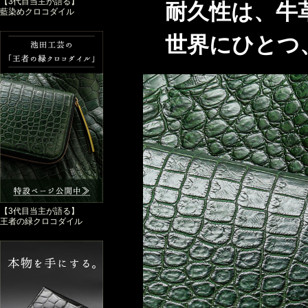
【3代目当主が語る】
耐久性は、牛革
藍染めクロコダイル
世界にひとつ、
【3代目当主が語る】
王者の緑クロコダイル