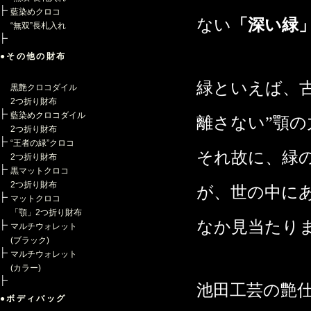
藍染めクロコ
ない
「深い緑
“無双”長札入れ
●その他の財布
緑といえば、
黒艶クロコダイル
2つ折り財布
藍染めクロコダイル
離さない”顎
2つ折り財布
“王者の緑”クロコ
それ故に、緑
2つ折り財布
黒マットクロコ
2つ折り財布
が、世の中に
マットクロコ
「顎」2つ折り財布
なか見当たり
マルチウォレット
(ブラック)
マルチウォレット
(カラー)
池田工芸の艶
●ボディバッグ