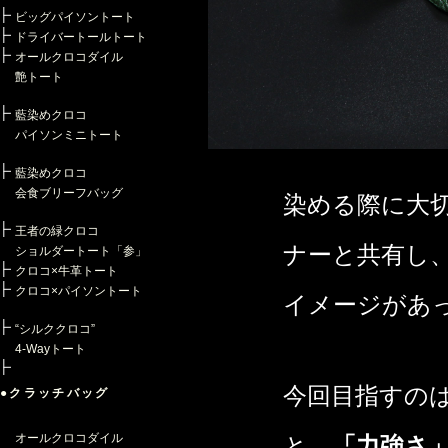
ビッグパイソントート
ドライバートールトート
オールクロコダイル
艶トート
藍染めクロコ
パイソンミニトート
藍染めクロコ
会食ブリーフバッグ
染める際に大
王者の緑クロコ
ナーと共有し
ショルダートート「参」
クロコ×牛革トート
クロコ×パイソントート
イメージがあ
“シルククロコ”
4-Wayトート
今回目指すの
●クラッチバッグ
オールクロコダイル
と、
「力強さ