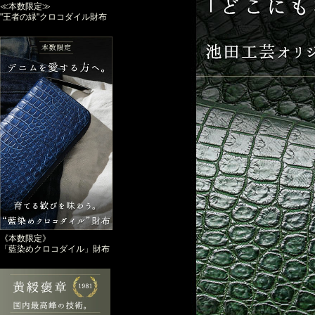
≪本数限定≫
"王者の緑"クロコダイル財布
《本数限定》
「藍染めクロコダイル」財布