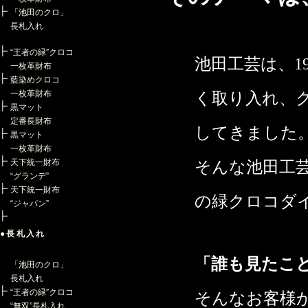
「池田のクロ」
長札入れ
“王者の緑”クロコ
池田工芸は、1
一枚革財布
藍染めクロコ
一枚革財布
く取り入れ、
黒マット
定番長財布
してきました
黒マット
一枚革財布
天下統一財布
そんな池田工
“グランデ”
天下統一財布
の緑クロコダ
“ジャパン”
●長札入れ
「誰も見たこ
「池田のクロ」
長札入れ
“王者の緑”クロコ
そんなお客様
“無双”長札入れ