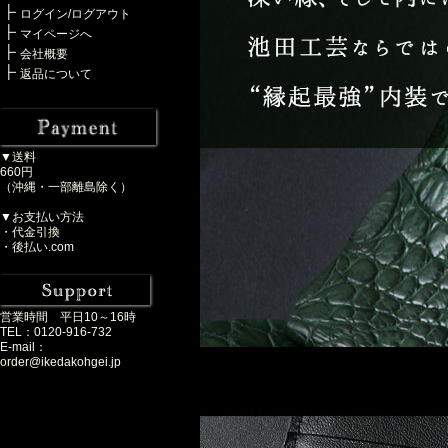
ログイン/ログアウト
マイページへ
会社概要
返品について
▼送料
660円
（沖縄・一部離島除く）
▼お支払い方法
・代金引換
・後払い.com
営業時間 平日10～16時
TEL：0120-916-732
E-mail：
order@ikedakohgei.jp