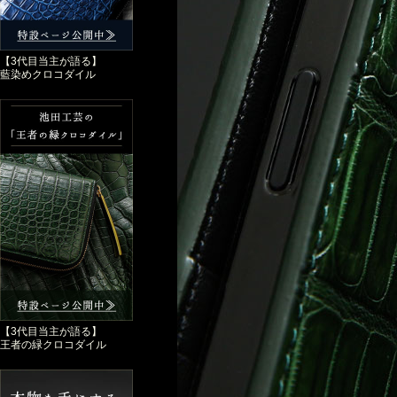
【3代目当主が語る】
藍染めクロコダイル
【3代目当主が語る】
王者の緑クロコダイル