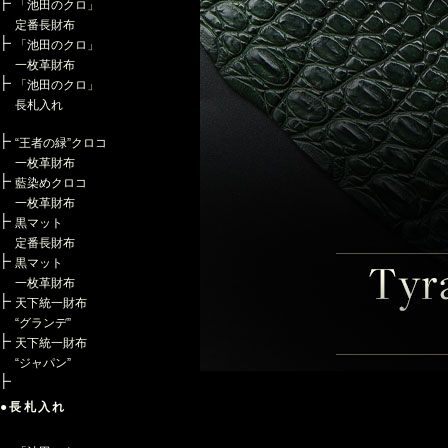
「池田のクロ」
定番長財布
「池田のクロ」
一枚革財布
「池田のクロ」
長札入れ
“王者の緑”クロコ
一枚革財布
藍染めクロコ
一枚革財布
黒マット
定番長財布
黒マット
一枚革財布
天下統一財布
“グランデ”
天下統一財布
“ジャパン”
●長札入れ