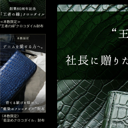
≪本数限定≫
"王者の緑"クロコダイル財布
《本数限定》
「藍染めクロコダイル」財布