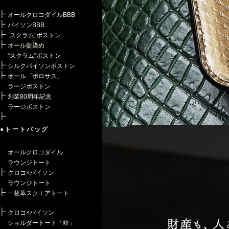
オールクロコダイルBBB
パイソンBBB
“スクラム”ボストン
オール藍染め
“スクラム”ボストン
シルクパイソンボストン
オール「ポロサス」
ラージボストン
創業80周年記念
ラージボストン
●トートバッグ
オールクロコダイル
ラウンジトート
クロコ×パイソン
ラウンジトート
一枚革スクエアトート
クロコ×パイソン
ショルダートート「粋」