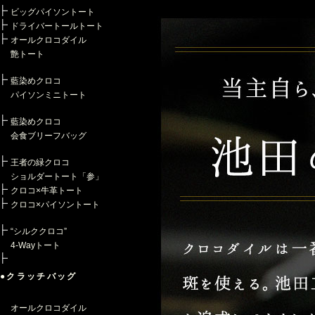
ビッグパイソントート
ドライバートールトート
オールクロコダイル
艶トート
藍染めクロコ
パイソンミニトート
藍染めクロコ
会食ブリーフバッグ
王者の緑クロコ
ショルダートート「参」
クロコ×牛革トート
クロコ×パイソントート
“シルククロコ”
4-Wayトート
●クラッチバッグ
オールクロコダイル