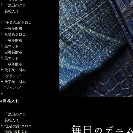
「池田のクロ」
長札入れ
“王者の緑”クロコ
一枚革財布
藍染めクロコ
一枚革財布
黒マット
定番長財布
黒マット
一枚革財布
天下統一財布
“グランデ”
天下統一財布
“ジャパン”
●長札入れ
「池田のクロ」
長札入れ
“王者の緑”クロコ
“無双”長札入れ