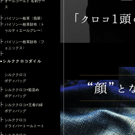
オールゴールド 名刺ケー
ス
パイソン一枚革〈翡翠〉
パイソン一枚革財布〈ト
ゥルティエールグレー〉
パイソン一枚革財布〈フ
ェニックス〉
●シルククロコダイル
シルククロコ
ボディバッグ
シルククロコ×藍染め
ボディバッグ
シルククロコ×王者の緑
ボディバッグ
シルククロコ
ドライバートールトート