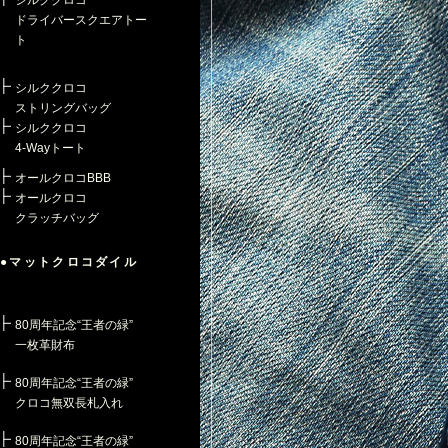
シルククロコ
ドライバースクエアトー
ト
シルククロコ
ストリングバッグ
シルククロコ
4-Wayトート
オールクロコBBB
オールクロコ
クラッチバッグ
●マットクロコダイル
80周年記念“王者の緑”
一枚革財布
80周年記念“王者の緑”
クロコ無双長札入れ
80周年記念“王者の緑”