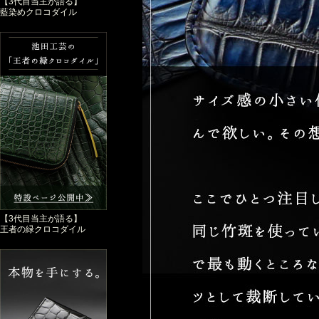
【3代目当主が語る】
藍染めクロコダイル
【3代目当主が語る】
王者の緑クロコダイル