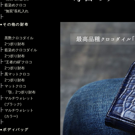
藍染めクロコ
“無双”長札入れ
●その他の財布
黒艶クロコダイル
2つ折り財布
藍染めクロコダイル
2つ折り財布
“王者の緑”クロコ
2つ折り財布
黒マットクロコ
2つ折り財布
マットクロコ
「顎」2つ折り財布
マルチウォレット
(ブラック)
マルチウォレット
(カラー)
●ボディバッグ