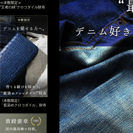
≪本数限定≫
"王者の緑"クロコダイル財布
《本数限定》
「藍染めクロコダイル」財布