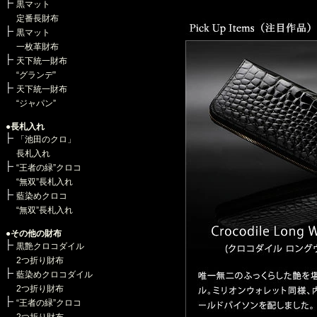
・《 最新作 》『藍染め』×『墨染
黒マット
・《 最新作 》大海原の神秘を描
定番長財布
・《 最新作 》「革の王様」をア
黒マット
・《 最新作 》宝石の「艶パープル」
一枚革財布
・《 最新バッグ 》悠々と余暇を愉
天下統一財布
・《 最新作 》世界的にも珍しい
“グランデ”
・《 最新作 》海の青のグラデー
天下統一財布
・《 最新作 》夢を掴む「虹」の
“ジャパン”
・《 最新作 》クロコ丸3頭仕立
・《 最新作 》クロコ×パイソン
●長札入れ
・《 究極の青好きへ 》オール「藍
「池田のクロ」
・《 究極の青好きへ 》オール「
長札入れ
・《 最新作 》オール「ライジン
“王者の緑”クロコ
・《 最新作 》深い透明感「ミス
“無双”長札入れ
・《 最新作 》オール「トレジャ
藍染めクロコ
・《最新作》魅惑のグラデーション
“無双”長札入れ
・《 最新作 》更なる高みへ昇る
・《 最新作 》前人未踏の美しさ
●その他の財布
・《 最新作 》クロコダイルに癒
黒艶クロコダイル
・《 最新作 》日本中を飛び回る“
2つ折り財布
・《 特別企画 》オールクロコバッ
藍染めクロコダイル
・《 最新作 》“三千墨染め”クロ
2つ折り財布
・《 最新作 》“三千墨染め”クロ
“王者の緑”クロコ
・《 特別企画 》“縁起最強の金具