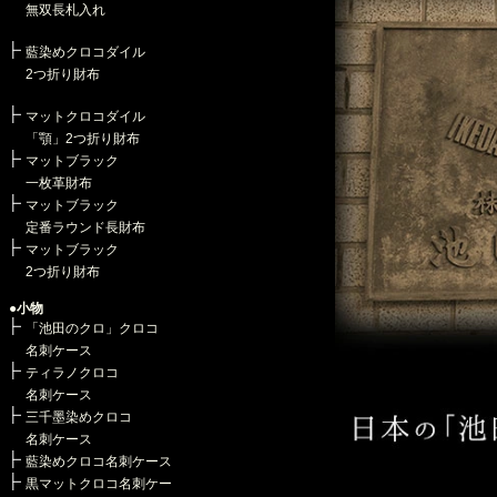
無双長札入れ
藍染めクロコダイル
2つ折り財布
マットクロコダイル
「顎」2つ折り財布
マットブラック
一枚革財布
マットブラック
定番ラウンド長財布
マットブラック
2つ折り財布
●小物
「池田のクロ」クロコ
名刺ケース
ティラノクロコ
名刺ケース
三千墨染めクロコ
名刺ケース
藍染めクロコ名刺ケース
黒マットクロコ名刺ケー