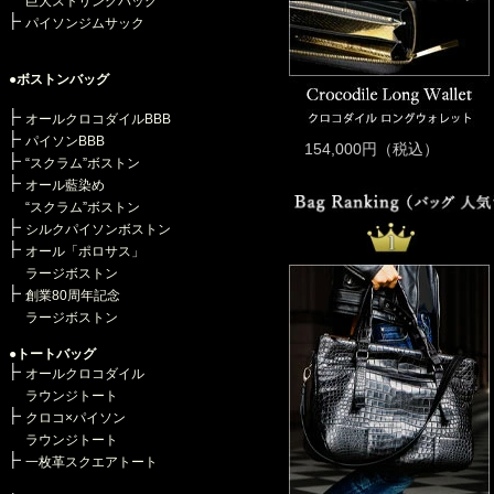
巨大ストリングバッグ
・《 最新作 》最高級マットクロ
パイソンジムサック
・《 最新作 》“王者の緑”を味わ
・《 最新作 》「藍染めクロコダ
●ボストンバッグ
・《 最新作 》「藍染めクロコダ
・《 最新作 》「史上最強」の“王者の
オールクロコダイルBBB
・《 最新作 》「最高峰の美しさ」藍
パイソンBBB
154,000円（税込）
・《 本数限定 》最高級・オール
“スクラム”ボストン
・《 80周年記念クロコ 》“王者の
オール藍染め
・《 最新作 》デニムに合わせる
“スクラム”ボストン
・《 80周年記念クロコ 》“王者の
シルクパイソンボストン
・《 藍染めクロコ 》ロマンあふ
オール「ポロサス」
・《 80周年記念 》当主が愛する
・《 80周年記念クロコ 》強く美
ラージボストン
・《 最新作 》“柔の道”を極めた
創業80周年記念
・《 最新作 》藍染めクロコ第3弾
ラージボストン
●トートバッグ
・《 最新作 》世界に挑む、“漆黒
オールクロコダイル
・《最新作》藍染めクロコダイル第
ラウンジトート
・《 最新作 》ドライブの“相棒”
クロコ×パイソン
・《 最新作 》男のロマンを詰め
ラウンジトート
・《最新作》“極太ハンドル”第2
・《最新作》究極の“オールクロコ
一枚革スクエアトート
・《最新作》ドライブの興奮を呼び