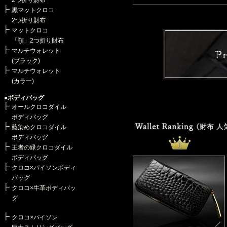
2つ折り財布
・《 アルチザン最新作 》“まだ見
黒マットクロコ
・《 最新作 》“三千墨染め”クロ
2つ折り財布
・《 新色登場 》“三千墨染め”ク
マットクロコ
・《 最新作 》藍染めクロコ×パ
「顎」2つ折り財布
・《 新色登場 》最高級ショルダ
マルチウォレット
・《 バッグ最新作 》クロコ×パイ
(ブラック)
・《 最新作 》“王者の緑”クロコ
マルチウォレット
・【雑誌掲載】「CLUTCH 202
(カラー)
・《秋冬限定》永久不滅の『アルピ
・《 アルチザン最新作 》神々し
●ボディバッグ
・《 アルチザン最新作 》神々し
オールクロコダイル
・《 アルチザン最新作 》神々し
ボディバッグ
・《 アルチザン最新作 》神々し
藍染めクロコダイル
・【雑誌掲載】「Lightning 2
ボディバッグ
・《 新シリーズ発表 》「三千墨
王者の緑クロコダイル
・《 “オールクロコ”最新作 》ク
ボディバッグ
・《 最新作 》オールクロコ仕立
クロコ×パイソンボディ
・《 シリーズ第2弾 》「100年
バッグ
・《 シリーズ第2弾 》「100年
クロコ×牛革ボディバッ
・《 シリーズ第2弾 》オール「1
グ
・《 2023年春 特別企画 》『天
・《 新シリーズ発表 》「100年
クロコ×パイソン
・《 最新作 》“粋”を極める「最
・《 最新作 》特注マットクロコの