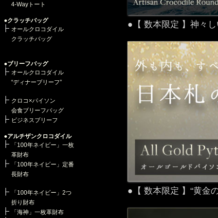
4-Wayトート
●クラッチバッグ
●【 数本限定 】神々
オールクロコダイル
クラッチバッグ
●ブリーフバッグ
オールクロコダイル
“ディナーブリーフ”
クロコ×パイソン
会食ブリーフバッグ
ビジネスブリーフ
●アルチザンクロコダイル
「100年ネイビー」一枚
革財布
「100年ネイビー」定番
長財布
●【 数本限定 】“黄
「100年ネイビー」2つ
折り財布
「海神」一枚革財布