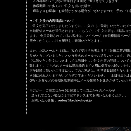
2026年8月17日(月)の営業日より順次ご返信させて頂きます。
休暇期間中に多くのご注文を頂いた場合、
通常よりお返事にお時間がかかる場合がございますので、予めご
▼ご注文後の内容確認について
ご注文が完了いたしましたらすぐに、ご入力（ご登録）いただいたメ
自動配信メールが送信されます。 こちらで、ご注文内容をご確認いた
ます。 会員登録されているお客様は、マイページ（会員様情報ページ
照会」からも、ご注文履歴をご確認いただけます。
また、上記メールとは別に、改めて受注担当者より『【池田工芸WEB
りがとうございました』という件名のメールをお送りいたします。 通
でに頂いたご注文につきましては当日中にご注文内容の詳細について
致します。 こちらのメールは商品発送まで大切に保存をお願いいたし
正午以降に頂いたご注文についてのご連絡は、翌営業日以降となります
き誠に恐れ入りますが、どうぞご了承くださいませ。 （土日祝日およ
GW・お盆などの長期休暇期間中はメール業務をお休みさせていただ
※万が一、ご注文日から5日経過しても当店からのメールが
送られてこない場合には下記アドレスまでお問い合わせください。
お問い合わせ先：
order@ikedakohgei.jp