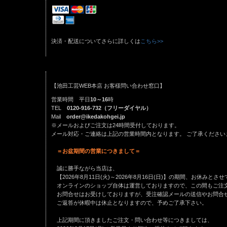
決済・配送についてさらに詳しくは
こちら>>
【池田工芸WEB本店 お客様問い合わせ窓口】
営業時間 平日
10～16
時
TEL
0120-916-732（フリーダイヤル）
Mail
order@ikedakohgei.jp
※メールおよびご注文は24時間受付しております。
メール対応・ご連絡は上記の営業時間内となります。
ご了承ください
＝お盆期間の営業につきまして＝
誠に勝手ながら当店は、
【2026年8月11日(火)～2026年8月16日(日)】の期間、お休みとさ
オンラインのショップ自体は運営しておりますので、この間もご注
お問合せはお受けしておりますが、受注確認メールの送信やお問合
ご返答が休暇中は休止となりますので、予めご了承下さい。
上記期間に頂きましたご注文・問い合わせ等につきましては、