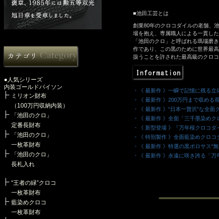
■池田工芸とは
創業80年のクロコダイルの老舗、
場を抱え、専属職人による一貫した
「池田のクロ」と呼ばれる瑪瑙磨き
作であり、この黒のために世界最高
扱うことを許された最高級のクロコ
●人気シリーズ
内装ゴールドパイソン
・《 最新作 》一瞬で記憶に残る立
ミリオン財布
・《 最新作 》200万円まで収め
（100万円収納内装）
・《 最新作 》“日本一贅沢”な全
「池田のクロ」
・《 最新作 》全面「三千墨染め
定番長財布
・《 新型登場 》『万年桜クロコダ
「池田のクロ」
・《 特別製作 》全面藍染めクロコ
一枚革財布
・《 最新作 》特選の黒ポロサス“
「池田のクロ」
・《 最新作 》永遠に咲き誇る「
長札入れ
・《 最新作 》全面クロコダイル仕
・《 最新作 》最強の守護色。琥珀ク
“王者の緑”クロコ
・《 最新作 》平和と繁栄の象徴
一枚革財布
・《 最新作 》“海の王者”を描い
・《 最新作 》美しい“侘びの緑”
藍染めクロコ
・《 最新作 》神々しい『海神』ク
一枚革財布