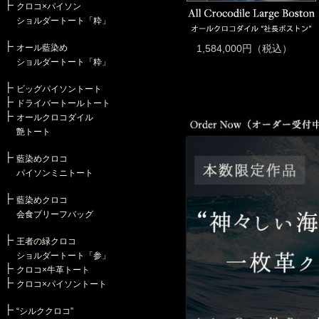
・《最新作》デニムを愛する方へ。
クロコ×パイソン
・《最新作・長札入れ》200万円
ショルダートート「粋」
・《天下統一財布、再び。》100万
・《新色誕生》マルチウォレット×
オール藍染め
1,584,000円（税込）
・《ホールカット最新作》「池田の
ショルダートート「粋」
・《最新作》タブーに打ち克つ「紅
・《新色＆新内装》『天下統一財布
ビッグパイソントート
・内も外も黄金パイソン。究極の“
ドライバートールトート
・＜デッドストック＞最新作 『幻
オールクロコダイル
・マルチウォレットに待望のゴールド
艶トート
・「Press」 雑誌『LEON』15
池田工芸の長財布が紹介されま
藍染めクロコ
・ メディア掲載情報はこちら 》
パイソンミニトート
・ クロコダイル専門メーカーとして
藍染めクロコ
会食ブリーフバッグ
王者の緑クロコ
ショルダートート「参」
クロコ×牛革トート
クロコ×パイソントート
“シルククロコ”