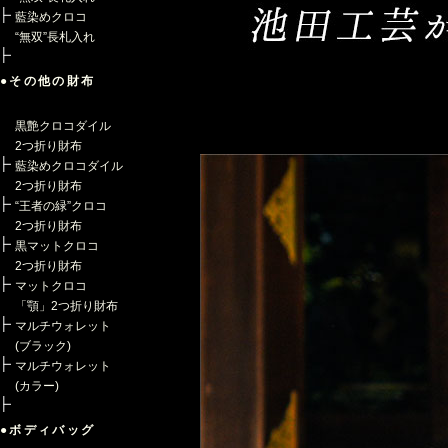
藍染めクロコ
“無双”長札入れ
●その他の財布
黒艶クロコダイル
2つ折り財布
藍染めクロコダイル
2つ折り財布
“王者の緑”クロコ
2つ折り財布
黒マットクロコ
2つ折り財布
マットクロコ
「顎」2つ折り財布
マルチウォレット
(ブラック)
マルチウォレット
(カラー)
●ボディバッグ