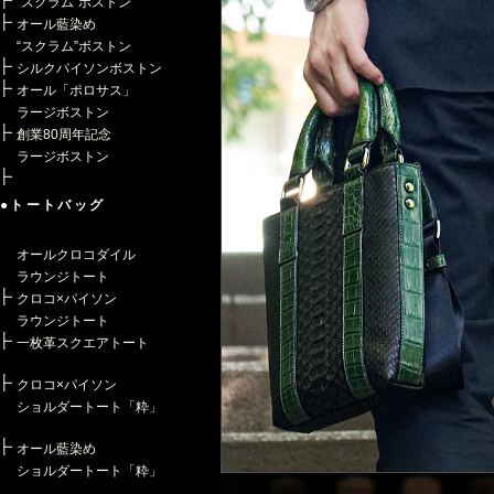
“スクラム”ボストン
オール藍染め
“スクラム”ボストン
シルクパイソンボストン
オール「ポロサス」
ラージボストン
創業80周年記念
ラージボストン
●トートバッグ
オールクロコダイル
ラウンジトート
クロコ×パイソン
ラウンジトート
一枚革スクエアトート
クロコ×パイソン
ショルダートート「粋」
オール藍染め
ショルダートート「粋」