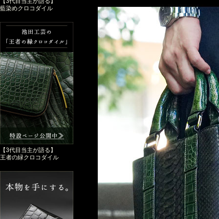
【3代目当主が語る】
藍染めクロコダイル
【3代目当主が語る】
王者の緑クロコダイル