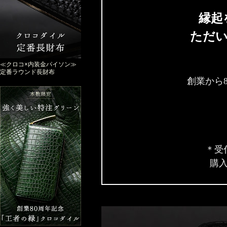
縁起
ただい
≪クロコ×内装金パイソン≫
定番ラウンド長財布
創業から
＊受
購