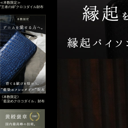
≪本数限定≫
"王者の緑"クロコダイル財布
《本数限定》
「藍染めクロコダイル」財布