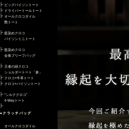
ビッグパイソントート
ドライバートールトート
オールクロコダイル
艶トート
藍染めクロコ
パイソンミニトート
藍染めクロコ
会食ブリーフバッグ
王者の緑クロコ
ショルダートート「参」
クロコ×牛革トート
クロコ×パイソントート
“シルククロコ”
4-Wayトート
●クラッチバッグ
オールクロコダイル