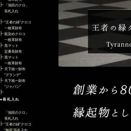
「池田のクロ」
長札入れ
“王者の緑”クロコ
一枚革財布
藍染めクロコ
一枚革財布
黒マット
定番長財布
黒マット
一枚革財布
天下統一財布
“グランデ”
天下統一財布
“ジャパン”
●長札入れ
「池田のクロ」
長札入れ
“王者の緑”クロコ
“無双”長札入れ