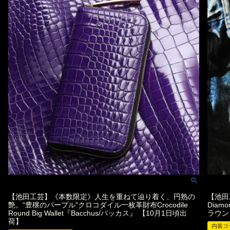
【池田工芸】《本数限定》人生を重ねて辿り着く、円熟の
【池田
艶。“豊穣のパープル”クロコダイル一枚革財布Crocodile
Diam
Round Big Wallet『Bacchus/バッカス』 【10月1日頃出
ラウン
荷】
内装ゴ