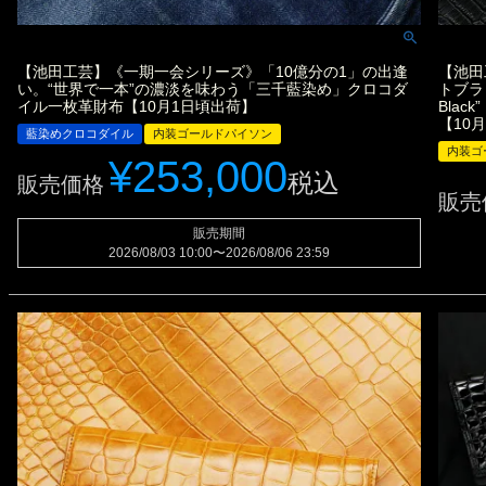
【池田工芸】《一期一会シリーズ》「10億分の1」の出逢
【池田
い。“世界で一本”の濃淡を味わう「三千藍染め」クロコダ
トブラック
イル一枚革財布【10月1日頃出荷】
Bla
【10
藍染めクロコダイル
内装ゴールドパイソン
内装ゴ
¥
253,000
税込
販売価格
販売
販売期間
2026/08/03 10:00
〜
2026/08/06 23:59