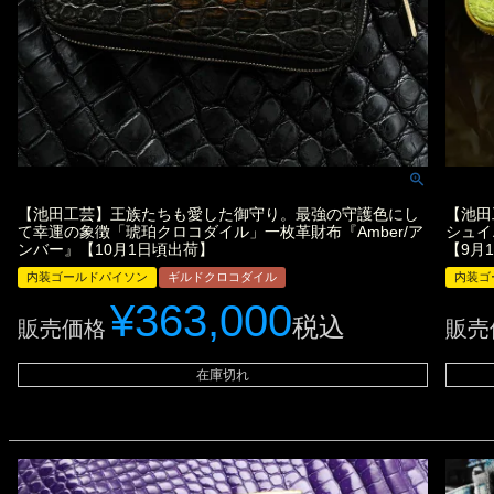
【池田工芸】王族たちも愛した御守り。最強の守護色にし
【池田
て幸運の象徴「琥珀クロコダイル」一枚革財布『Amber/ア
シュイ
ンバー』【10月1日頃出荷】
【9月
内装ゴールドパイソン
ギルドクロコダイル
内装ゴ
¥
363,000
税込
販売価格
販売
在庫切れ