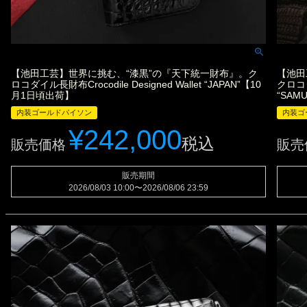
【池田工芸】世界に挑む、“漆黒”の『天下統一財布』。ク
【池田
ロコダイル長財布Crocodile Designed Wallet “JAPAN”【10
クロコダイ
月1日頃出荷】
“SAM
内装ゴールドパイソン
内装ゴ
¥
242,000
税込
販売価格
販売
販売期間
2026/08/03 10:00
〜
2026/08/06 23:59