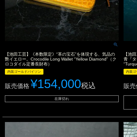
【池田工芸】《本数限定》“革の宝石”を体現する、気品の
【池田
艶イエロー。Crocodile Long Wallet “Yellow Diamond”（ク
青『ターコ
ロコダイル定番長財布）
“Tur
内装ゴールドパイソン
内装ゴ
¥
154,000
税込
販売価格
販売
在庫切れ