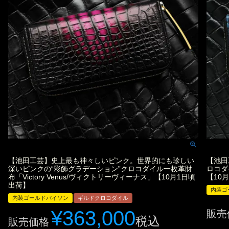
【池田工芸】史上最も神々しいピンク。世界的にも珍しい
【池田
深いピンクの“彩飾グラデーション”クロコダイル一枚革財
ロコダイ
布「Victory Venus/ヴィクトリーヴィーナス」【10月1日頃
【10
出荷】
内装ゴ
内装ゴールドパイソン
ギルドクロコダイル
¥
363,000
販売
税込
販売価格