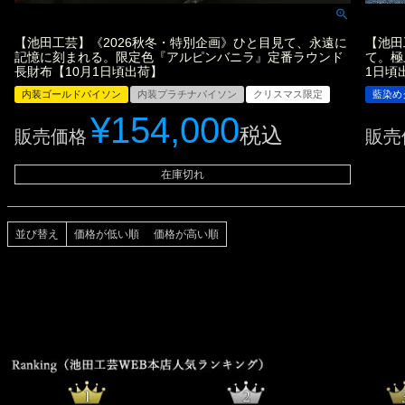
【池田工芸】《2026秋冬・特別企画》ひと目見て、永遠に
【池田
記憶に刻まれる。限定色『アルピンバニラ』定番ラウンド
て。極
長財布【10月1日頃出荷】
1日頃
内装ゴールドパイソン
内装プラチナパイソン
クリスマス限定
藍染め
¥
154,000
税込
販売価格
販売
在庫切れ
並び替え
価格が低い順
価格が高い順