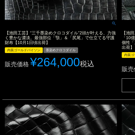
【池田工芸】“三千墨染めクロコダイル”2頭が叶える、力強
【池田
く豊かな濃淡。最強部位「顎」＆「尻尾」で仕立てる守護
「10
財布【10月1日頃出荷】
個性「
出荷】
内装ゴールドパイソン
墨染めクロコダイル
内装ゴ
¥
264,000
税込
販売価格
販売