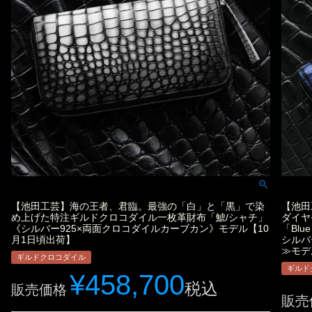
【池田工芸】海の王者、君臨。最強の「白」と「黒」で染
【池田
め上げた特注ギルドクロコダイル一枚革財布「鯱/シャチ」
ダイヤ
《シルバー925×両面クロコダイルカーブカン》モデル【10
「Blu
月1日頃出荷】
シルバ
≫モデ
ギルドクロコダイル
ギルド
¥
458,700
税込
販売価格
販売