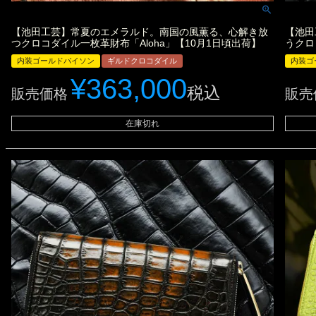
【池田工芸】常夏のエメラルド。南国の風薫る、心解き放
【池田
つクロコダイル一枚革財布「Aloha」【10月1日頃出荷】
うクロ
内装ゴールドパイソン
ギルドクロコダイル
内装ゴ
¥
363,000
税込
販売価格
販売
在庫切れ