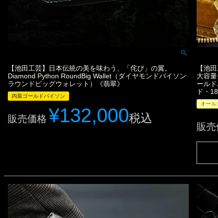
【池田工芸】日本伝統の美を味わう、「侘び」の翼。
【池田
Diamond Python RoundBig Wallet（ダイヤモンドパイソン
大容量長財
ラウンドビッグウォレット）《翡翠》
ールド
ド・1
内装ゴールドパイソン
オール
¥
132,000
税込
販売価格
販売