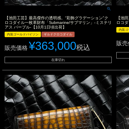
【池田工芸】最高傑作の透明感。“彩飾グラデーション”ク
【池田
ロコダイル一枚革財布「Submarine/サブマリン」-ミステリ
ロコダ
アス パープル-【10月1日頃出荷】
内装ゴ
内装ゴールドパイソン
ギルドクロコダイル
¥
363,000
販売
税込
販売価格
在庫切れ