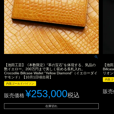
【池田工芸】《本数限定》“革の宝石”を体現する、気品の
【池田
艶イエロー。200万円まで美しく収める長札入れ。
Bill
Crocodile Billcase Wallet “Yellow Diamond”（イエローダイ
リオン
ヤモンド）【10月1日頃出荷】
内装ゴ
内装ゴールドパイソン
¥
253,000
販売
税込
販売価格
在庫切れ