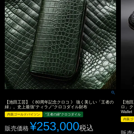
【池田工芸】《 80周年記念クロコ 》 強く美しい「王者の
【池田
緑」。史上最強“ティラノ”クロコダイル財布
ロ」クロ
Walle
内装ゴールドパイソン
“王者の緑”クロコダイル
内装ゴ
¥
253,000
税込
販売価格
販売