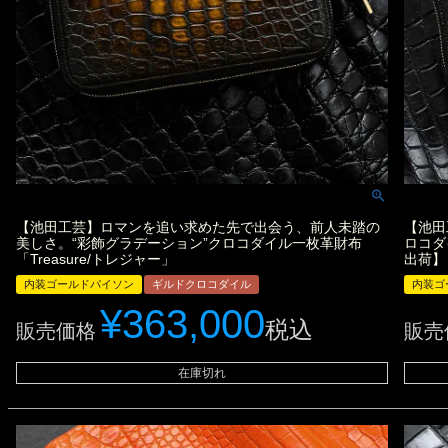
【池田工芸】ロマンを追い求めた先で出会う、前人未踏の
【池田
美しさ。“彩飾グラデーション”クロコダイル一枚革財布
ロコダ
「Treasure/トレジャー」
出荷】
内装ゴールドパイソン
ギルドクロコダイル
内装ゴ
¥
363,000
税込
販売価格
販売
在庫切れ