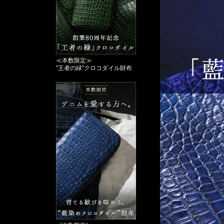
≪本数限定≫
"王者の緑"クロコダイル財布