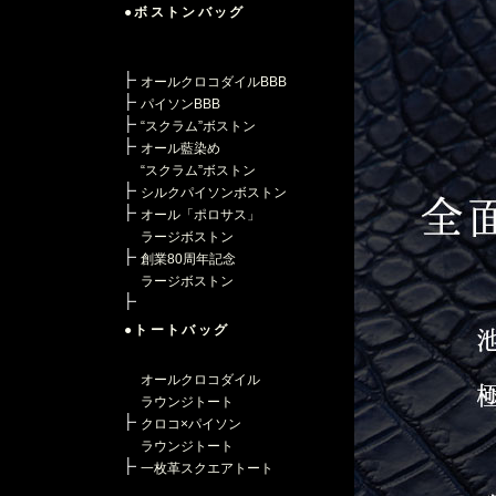
●ボストンバッグ
オールクロコダイルBBB
パイソンBBB
“スクラム”ボストン
オール藍染め
“スクラム”ボストン
シルクパイソンボストン
オール「ポロサス」
ラージボストン
創業80周年記念
ラージボストン
●トートバッグ
オールクロコダイル
ラウンジトート
クロコ×パイソン
ラウンジトート
一枚革スクエアトート