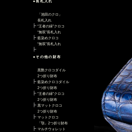
●長札入れ
「池田のクロ」
長札入れ
“王者の緑”クロコ
“無双”長札入れ
藍染めクロコ
“無双”長札入れ
●その他の財布
黒艶クロコダイル
2つ折り財布
藍染めクロコダイル
2つ折り財布
“王者の緑”クロコ
2つ折り財布
黒マットクロコ
2つ折り財布
マットクロコ
「顎」2つ折り財布
マルチウォレット