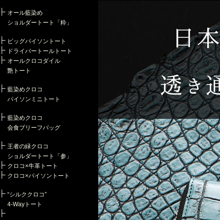
オール藍染め
ショルダートート「粋」
ビッグパイソントート
ドライバートールトート
オールクロコダイル
艶トート
藍染めクロコ
パイソンミニトート
藍染めクロコ
会食ブリーフバッグ
王者の緑クロコ
ショルダートート「参」
クロコ×牛革トート
クロコ×パイソントート
“シルククロコ”
4-Wayトート