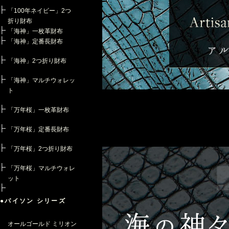
「100年ネイビー」2つ
折り財布
「海神」一枚革財布
「海神」定番長財布
「海神」2つ折り財布
「海神」マルチウォレッ
ト
「万年桜」一枚革財布
「万年桜」定番長財布
「万年桜」2つ折り財布
「万年桜」マルチウォレ
ット
●パイソン シリーズ
オールゴールド ミリオン