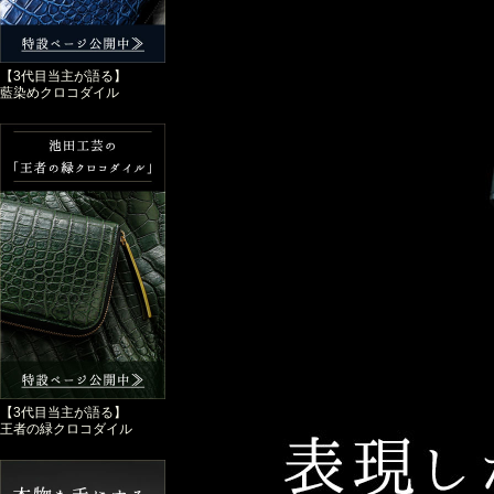
【3代目当主が語る】
藍染めクロコダイル
【3代目当主が語る】
王者の緑クロコダイル