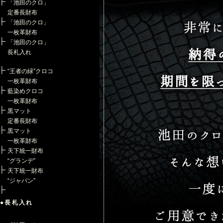
「池田のクロ」
定番長財布
「池田のクロ」
一枚革財布
「池田のクロ」
長札入れ
“王者の緑”クロコ
一枚革財布
藍染めクロコ
一枚革財布
黒マット
定番長財布
黒マット
一枚革財布
天下統一財布
“グランデ”
天下統一財布
“ジャパン”
●長札入れ