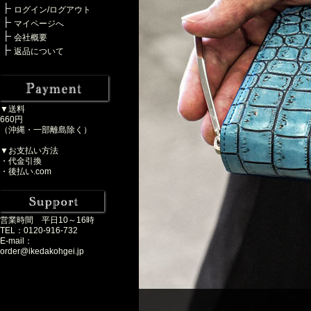
ログイン/ログアウト
マイページへ
会社概要
返品について
▼送料
660円
（沖縄・一部離島除く）
▼お支払い方法
・代金引換
・後払い.com
営業時間 平日10～16時
TEL：0120-916-732
E-mail：
order@ikedakohgei.jp