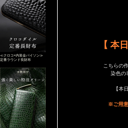
【 本日
≪クロコ×内装金パイソン≫
定番ラウンド長財布
こちらの
染色の
【本日
※ご用