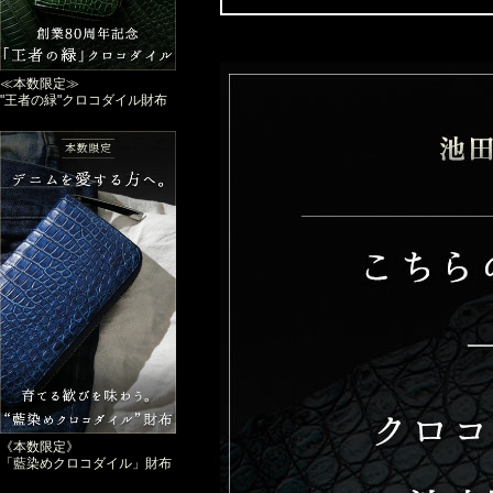
≪本数限定≫
"王者の緑"クロコダイル財布
《本数限定》
「藍染めクロコダイル」財布