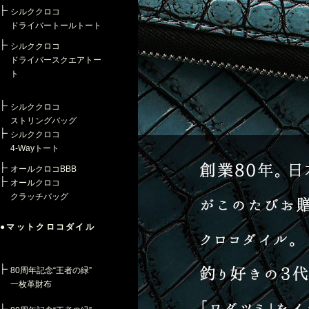
シルククロコ
ドライバートールトート
シルククロコ
ドライバースクエアトー
ト
シルククロコ
ストリングバッグ
シルククロコ
4-Wayトート
オールクロコBBB
オールクロコ
クラッチバッグ
●マットクロコダイル
80周年記念“王者の緑”
一枚革財布