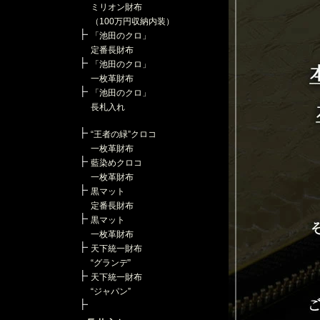
ミリオン財布
（100万円収納内装）
「池田のクロ」
定番長財布
「池田のクロ」
一枚革財布
「池田のクロ」
長札入れ
“王者の緑”クロコ
一枚革財布
藍染めクロコ
一枚革財布
黒マット
定番長財布
黒マット
一枚革財布
天下統一財布
“グランデ”
天下統一財布
“ジャパン”