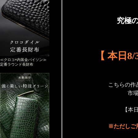
究極
【 本日8/
≪クロコ×内装金パイソン≫
定番ラウンド長財布
こちらの作
市
【本日
※ただしご