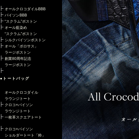
オールクロコダイルBBB
パイソンBBB
“スクラム”ボストン
オール藍染め
“スクラム”ボストン
シルクパイソンボストン
オール「ポロサス」
ラージボストン
創業80周年記念
ラージボストン
●トートバッグ
オールクロコダイル
ラウンジトート
クロコ×パイソン
ラウンジトート
一枚革スクエアトート
クロコ×パイソン
ショルダートート「粋」