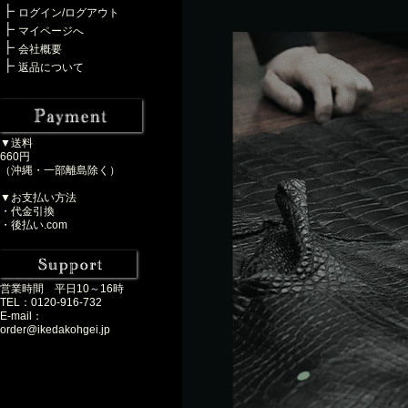
ログイン/ログアウト
マイページへ
会社概要
返品について
▼送料
660円
（沖縄・一部離島除く）
▼お支払い方法
・代金引換
・後払い.com
営業時間 平日10～16時
TEL：0120-916-732
E-mail：
order@ikedakohgei.jp