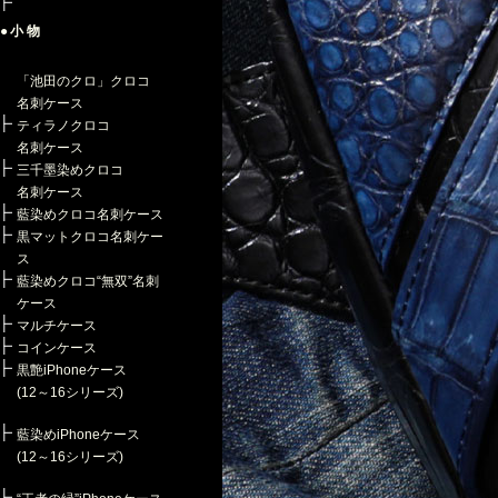
●小物
「池田のクロ」クロコ
名刺ケース
ティラノクロコ
名刺ケース
三千墨染めクロコ
名刺ケース
藍染めクロコ名刺ケース
黒マットクロコ名刺ケー
ス
藍染めクロコ“無双”名刺
ケース
マルチケース
コインケース
黒艶iPhoneケース
(12～16シリーズ)
藍染めiPhoneケース
(12～16シリーズ)