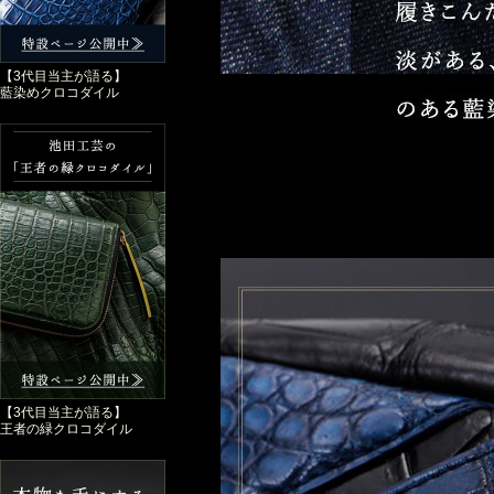
【3代目当主が語る】
藍染めクロコダイル
【3代目当主が語る】
王者の緑クロコダイル