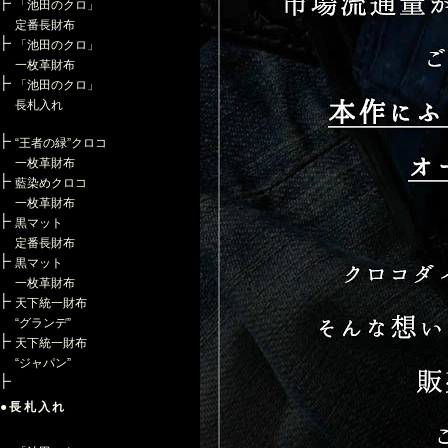
「池田のクロ」
定番長財布
「池田のクロ」
一枚革財布
「池田のクロ」
長札入れ
“王者の緑”クロコ
一枚革財布
藍染めクロコ
一枚革財布
黒マット
定番長財布
黒マット
一枚革財布
天下統一財布
“グランデ”
天下統一財布
“ジャパン”
●長札入れ