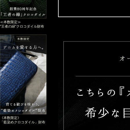
≪本数限定≫
"王者の緑"クロコダイル財布
《本数限定》
「藍染めクロコダイル」財布