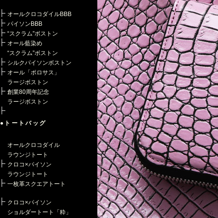
オールクロコダイルBBB
パイソンBBB
“スクラム”ボストン
オール藍染め
“スクラム”ボストン
シルクパイソンボストン
オール「ポロサス」
ラージボストン
創業80周年記念
ラージボストン
●トートバッグ
オールクロコダイル
ラウンジトート
クロコ×パイソン
ラウンジトート
一枚革スクエアトート
クロコ×パイソン
ショルダートート「粋」