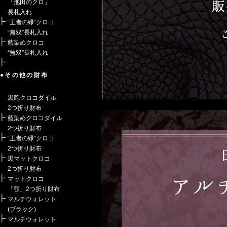
「池田のクロ」
長札入れ
“王者の緑”クロコ
“無双”長札入れ
藍染めクロコ
“無双”長札入れ
●その他の財布
黒艶クロコダイル
2つ折り財布
藍染めクロコダイル
2つ折り財布
“王者の緑”クロコ
2つ折り財布
黒マットクロコ
2つ折り財布
マットクロコ
「顎」2つ折り財布
マルチウォレット
(ブラック)
マルチウォレット