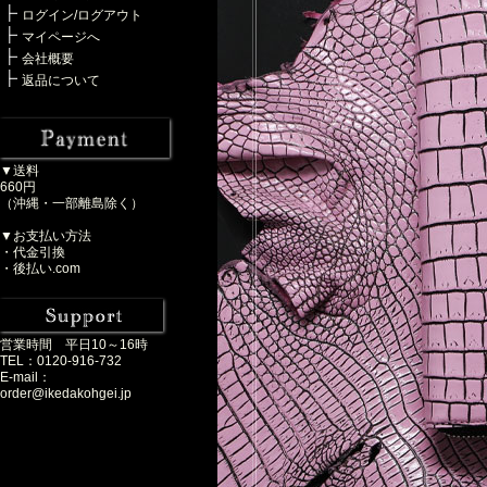
ログイン/ログアウト
マイページへ
会社概要
返品について
▼送料
660円
（沖縄・一部離島除く）
▼お支払い方法
・代金引換
・後払い.com
営業時間 平日10～16時
TEL：0120-916-732
E-mail：
order@ikedakohgei.jp