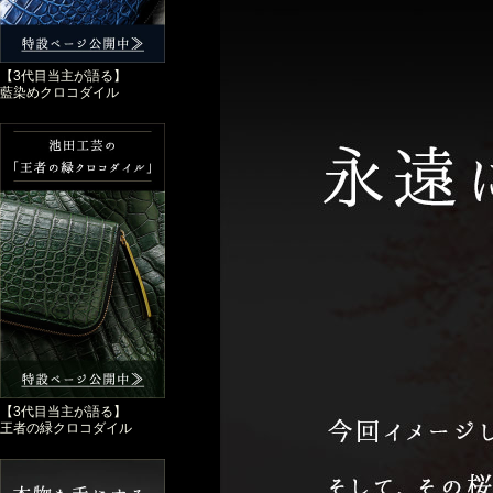
【3代目当主が語る】
藍染めクロコダイル
【3代目当主が語る】
王者の緑クロコダイル