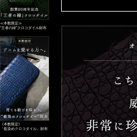
≪本数限定≫
"王者の緑"クロコダイル財布
《本数限定》
「藍染めクロコダイル」財布