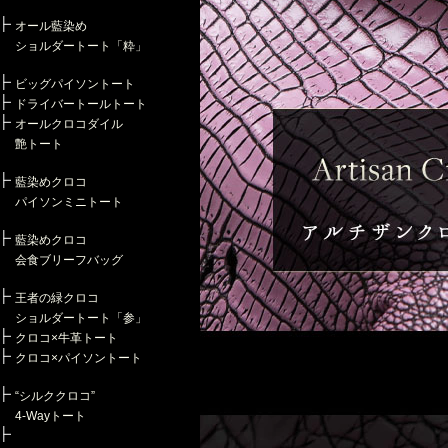
オール藍染め
ショルダートート「粋」
ビッグパイソントート
ドライバートールトート
オールクロコダイル
艶トート
藍染めクロコ
パイソンミニトート
藍染めクロコ
会食ブリーフバッグ
王者の緑クロコ
ショルダートート「参」
クロコ×牛革トート
クロコ×パイソントート
“シルククロコ”
4-Wayトート