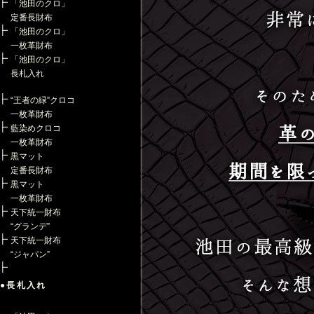
「池田のクロ」
定番長財布
「池田のクロ」
一枚革財布
「池田のクロ」
長札入れ
“王者の緑”クロコ
一枚革財布
藍染めクロコ
一枚革財布
黒マット
定番長財布
黒マット
一枚革財布
天下統一財布
“グランデ”
天下統一財布
“ジャパン”
●長札入れ