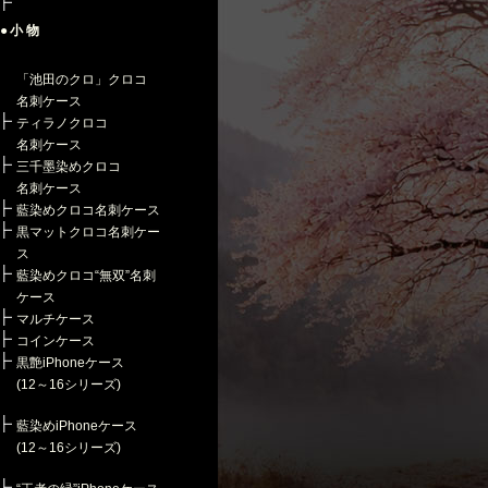
●小物
「池田のクロ」クロコ
名刺ケース
ティラノクロコ
名刺ケース
三千墨染めクロコ
名刺ケース
藍染めクロコ名刺ケース
黒マットクロコ名刺ケー
ス
藍染めクロコ“無双”名刺
ケース
マルチケース
コインケース
黒艶iPhoneケース
(12～16シリーズ)
藍染めiPhoneケース
(12～16シリーズ)