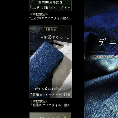
≪本数限定≫
"王者の緑"クロコダイル財布
《本数限定》
「藍染めクロコダイル」財布