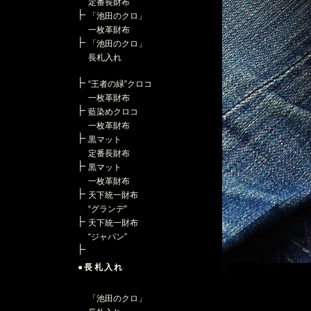
定番長財布
「池田のクロ」
一枚革財布
「池田のクロ」
長札入れ
“王者の緑”クロコ
一枚革財布
藍染めクロコ
一枚革財布
黒マット
定番長財布
黒マット
一枚革財布
天下統一財布
“グランデ”
天下統一財布
“ジャパン”
●長札入れ
「池田のクロ」