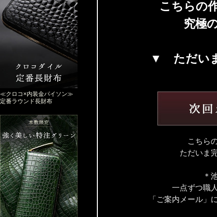
こちらの
究極
▼ ただい
≪クロコ×内装金パイソン≫
定番ラウンド長財布
こちら
ただいま
＊
一点ずつ職
「ご案内メール」