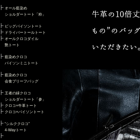
オール藍染め
ショルダートート「粋」
ビッグパイソントート
ドライバートールトート
オールクロコダイル
艶トート
藍染めクロコ
パイソンミニトート
藍染めクロコ
会食ブリーフバッグ
王者の緑クロコ
ショルダートート「参」
クロコ×牛革トート
クロコ×パイソントート
“シルククロコ”
4-Wayトート