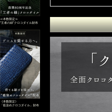
≪本数限定≫
"王者の緑"クロコダイル財布
《本数限定》
「藍染めクロコダイル」財布