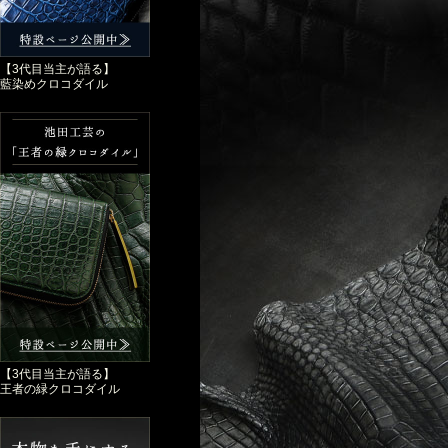
【3代目当主が語る】
藍染めクロコダイル
【3代目当主が語る】
王者の緑クロコダイル