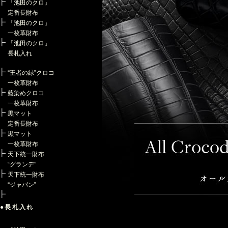
「池田のクロ」
定番長財布
「池田のクロ」
一枚革財布
「池田のクロ」
長札入れ
“王者の緑”クロコ
一枚革財布
藍染めクロコ
一枚革財布
黒マット
定番長財布
黒マット
一枚革財布
天下統一財布
“グランデ”
天下統一財布
“ジャパン”
●長札入れ