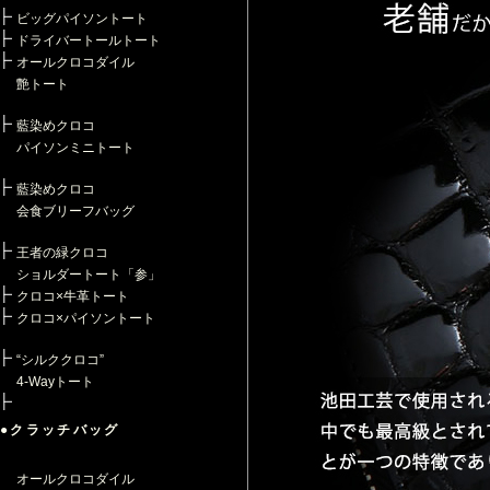
ビッグパイソントート
ドライバートールトート
オールクロコダイル
艶トート
藍染めクロコ
パイソンミニトート
藍染めクロコ
会食ブリーフバッグ
王者の緑クロコ
ショルダートート「参」
クロコ×牛革トート
クロコ×パイソントート
“シルククロコ”
4-Wayトート
●クラッチバッグ
オールクロコダイル