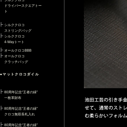
シルククロコ
ドライバースクエアトー
ト
シルククロコ
ストリングバッグ
シルククロコ
4-Wayトート
オールクロコBBB
オールクロコ
クラッチバッグ
●マットクロコダイル
80周年記念“王者の緑”
一枚革財布
80周年記念“王者の緑”
クロコ無双長札入れ
80周年記念“王者の緑”