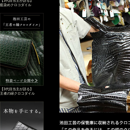
【3代目当主が語る】
藍染めクロコダイル
【3代目当主が語る】
王者の緑クロコダイル