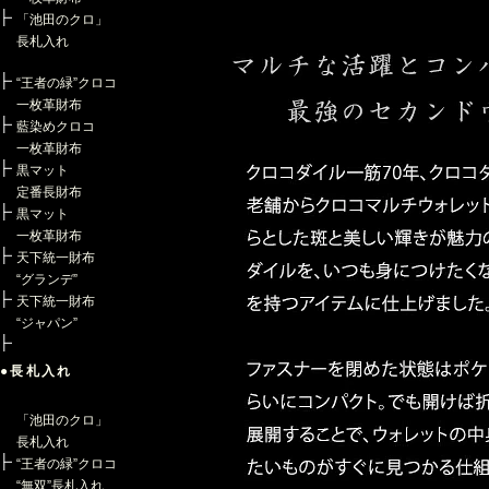
「池田のクロ」
長札入れ
“王者の緑”クロコ
一枚革財布
藍染めクロコ
一枚革財布
黒マット
定番長財布
黒マット
一枚革財布
天下統一財布
“グランデ”
天下統一財布
“ジャパン”
●長札入れ
「池田のクロ」
長札入れ
“王者の緑”クロコ
“無双”長札入れ