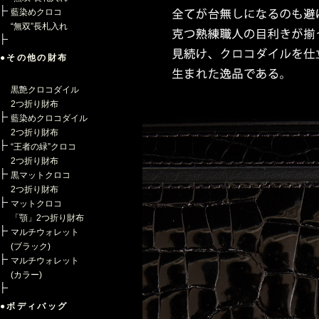
藍染めクロコ
“無双”長札入れ
●その他の財布
黒艶クロコダイル
2つ折り財布
藍染めクロコダイル
2つ折り財布
“王者の緑”クロコ
2つ折り財布
黒マットクロコ
2つ折り財布
マットクロコ
「顎」2つ折り財布
マルチウォレット
(ブラック)
マルチウォレット
(カラー)
●ボディバッグ