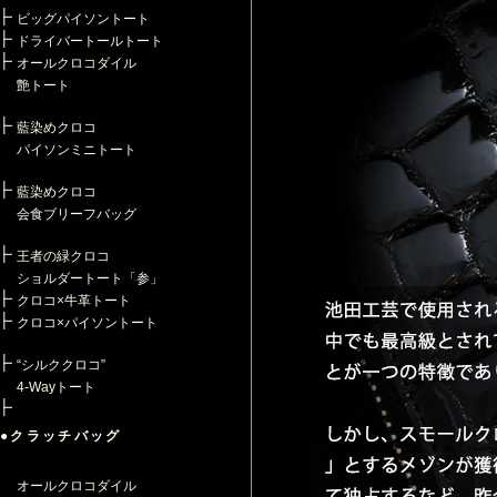
ビッグパイソントート
ドライバートールトート
オールクロコダイル
艶トート
藍染めクロコ
パイソンミニトート
藍染めクロコ
会食ブリーフバッグ
王者の緑クロコ
ショルダートート「参」
クロコ×牛革トート
クロコ×パイソントート
“シルククロコ”
4-Wayトート
●クラッチバッグ
オールクロコダイル