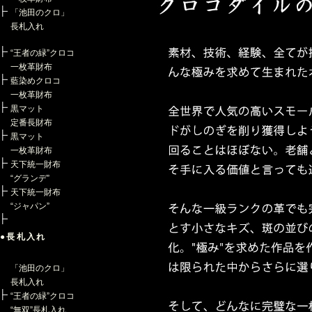
「池田のクロ」
長札入れ
“王者の緑”クロコ
一枚革財布
藍染めクロコ
一枚革財布
黒マット
定番長財布
黒マット
一枚革財布
天下統一財布
“グランデ”
天下統一財布
“ジャパン”
●長札入れ
「池田のクロ」
長札入れ
“王者の緑”クロコ
“無双”長札入れ