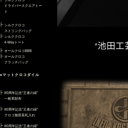
シルククロコ
ドライバースクエアトー
ト
シルククロコ
ストリングバッグ
シルククロコ
4-Wayトート
オールクロコBBB
オールクロコ
クラッチバッグ
●マットクロコダイル
80周年記念“王者の緑”
一枚革財布
80周年記念“王者の緑”
クロコ無双長札入れ
80周年記念“王者の緑”