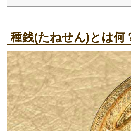
種銭(たねせん)とは何
種銭の種類と作り方
種銭(たねせん)とは何
硬貨を使った種銭の作
お札を使った種銭の作
金の縁起物（種銭）を
種銭はいつ財布に入
縁起最強の種銭を紹