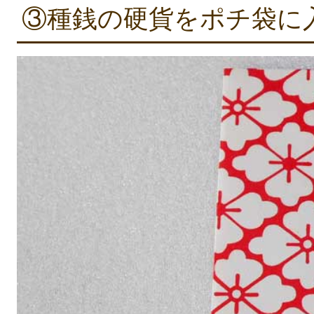
③種銭の硬貨をポチ袋に