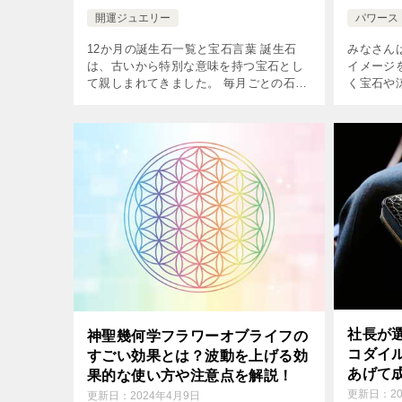
開運ジュエリー
パワース
12か月の誕生石一覧と宝石言葉 誕生石
みなさん
は、古いから特別な意味を持つ宝石とし
イメージ
て親しまれてきました。 毎月ごとの石に
く宝石や
選ばれた誕生石は、その月に生まれた人
存在感を
の守り石として、持ち主に幸運や健康、
球が長い
恋愛成就など様々な恩恵をもたらすと信
産物です。
[…]
社長が
神聖幾何学フラワーオブライフの
コダイ
すごい効果とは？波動を上げる効
あげて
果的な使い方や注意点を解説！
解説
更新日：
2
更新日：
2024年4月9日