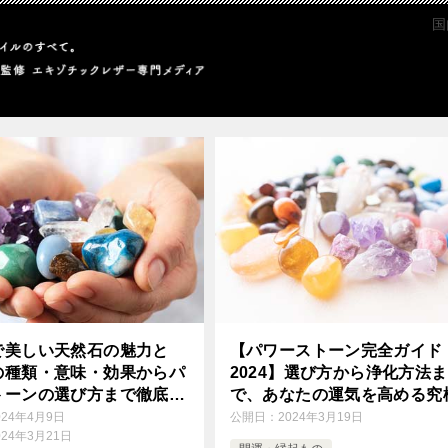
国
で美しい天然石の魅力と
【パワーストーン完全ガイド
の種類・意味・効果からパ
2024】選び方から浄化方法ま
トーンの選び方まで徹底解
で、あなたの運気を高める究
手引き
024年4月9日
公開日：
2024年3月19日
024年3月21日