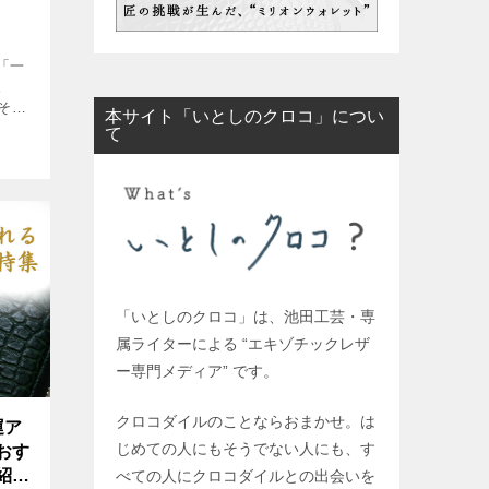
「一
。
その
本サイト「いとしのクロコ」につい
知ら
て
。 例
行が
「いとしのクロコ」は、池田工芸・専
属ライターによる “エキゾチックレザ
ー専門メディア” です。
クロコダイルのことならおまかせ。は
運ア
じめての人にもそうでない人にも、す
おす
紹
べての人にクロコダイルとの出会いを