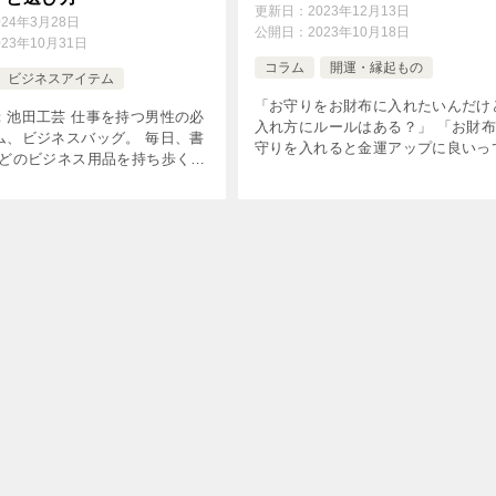
介。
更新日：
2023年12月13日
024年3月28日
公開日：
2023年10月18日
023年10月31日
コラム
開運・縁起もの
ビジネスアイテム
「お守りをお財布に入れたいんだけ
：池田工芸 仕事を持つ男性の必
入れ方にルールはある？」 「お財
ム、ビジネスバッグ。 毎日、書
守りを入れると金運アップに良いっ
などのビジネス用品を持ち歩く大
いたけど、どのお守りがおすすめ？
トナーです。 機能面はもちろ
「実際に、良いと言われている金運
から見られるものだからこそ、
りが知りたい！」 お守りのご利益
やブランドにもこだわりたい
[…]