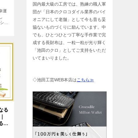
国内最大級の工房では、熟練の職人軍
幸運
団が「日本のクロコダイル業界のパイ
し
オニアにして老舗」として今も昔も妥
ッショ
協ないものづくりに励んでいます。中
着け
ワース
でも、ひとつひとつ丁寧な手作業で完
めに
成する長財布は、一粒一粒が光り輝く
「池田のクロ」としてご支持をいただ
いてまいりました。
◇池田工芸WEB本店は
こちら≫
なる
？｜
ると