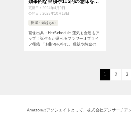
効果的な金額や115円の意味を徹
底解説
更新日：
2024年4月9日
公開日：
2023年10月18日
開運・縁起もの
画像出典：HerSchedule 運気も金運もア
ップ！誕生石が選べるフラワーオブライ
フ種銭 「お財布の中に、種銭や純金の縁
起物入れると金運がアップする」とい
う、古来より伝わる風水の方法はご存じ
でしょうか。 風水では様々な […]
1
2
3
Amazonのアソシエイトとして、株式会社デジサーチ