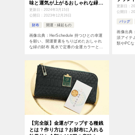
味と運気が上がるおしゃれな緑の
更新日：
2
ブランド財布41選
更新日：
2024年3月15日
公開日：
2
公開日：
2023年12月26日
バッグ
財布
開運・縁起もの
画像出典
画像出典：HerSchedule 持つひとの幸運
須アイテ
を願い、開運要素をちりばめたおしゃれ
類やPC
な緑の財布 風水で定番の金運カラーとさ
切なパー
れる、緑色（グリーン）は、癒しの力が
ん、相手
あり運気や金運をアップする効果がある
デザイン
色です。 また金運だけでな […]
[…]
【完全版】金運がアップする種銭
とは？作り方は？お財布に入れる