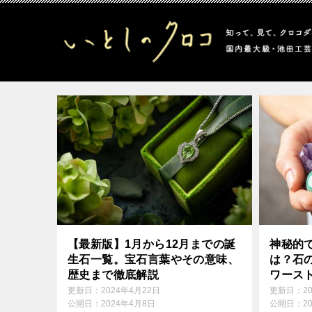
【最新版】1月から12月までの誕
神秘的
生石一覧。宝石言葉やその意味、
は？石
歴史まで徹底解説
ワース
説
更新日：
2024年4月22日
更新日：
2
公開日：
2024年4月8日
公開日：
2