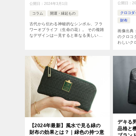
公開日：
2
公開日：
2024年3月1日
クロコダ
コラム
開運・縁起もの
財布
古代から伝わる神秘的なシンボル、フラ
ワーオブライフ（生命の花）。 その複雑
画像出典：
なデザインは一見すると単なる美しい模
のクロコ
様に見えますが、実は深い意味を持って
わしいク
います。 この記事では、フラワーオブラ
て、常に
イフの意味と効果、使い方、そして注意
て、その
[…]
品格が求
[…]
デキる
【2024年最新】風水で見る緑の
品格と
財布の効果とは？｜緑色の持つ意
ブラン