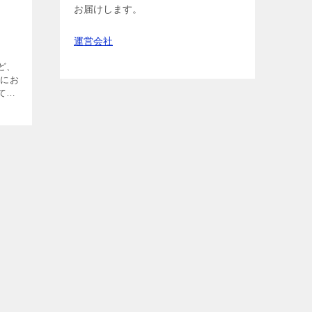
お届けします。
運営会社
ど、
布にお
て聞
」
お守
にあや