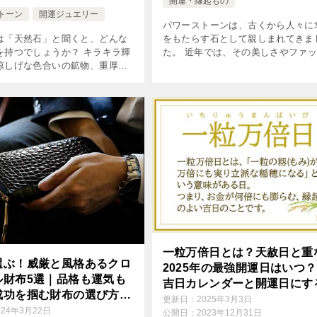
開運・縁起もの
トーン
開運ジュエリー
パワーストーンは、古くから人々に
は「天然石」と聞くと、どんな
をもたらす石として親しまれてきま
を持つでしょうか？ キラキラ輝
た。 近年では、その美しさやファ
涼しげな色合いの鉱物、重厚な
ン性から、アクセサリーとして身に
放つ岩石など…。 天然石は、地
る人も増えています。 しかし、パ
年月をかけて生み出した自然の
トーンの効果を最大限に引き出すた
 その中には、 […]
は […]
一粒万倍日とは？天赦日と重
選ぶ！威厳と風格あるクロ
2025年の最強開運日はいつ
ル財布5選｜品格も運気も
吉日カレンダーと開運日にす
成功を掴む財布の選び方も
良いことをご紹介
更新日：
2025年3月3日
024年3月22日
公開日：
2023年12月31日