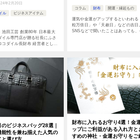
024年2月20日
コラム
財布
開運・縁起もの
イル
ビジネスアイテム
運気や金運がアップするといわれる
粒万倍日」や「天赦日」などの吉日
SNSなどで聞いたことはあっても、
池田工芸 創業80年 日本最大
意味や由来、過ごし方までは詳しく
ダイル専門店が贈る社長にふさ
ない方も多いのではないでしょうか
ロコダイル長財布 経営者とし
えば「一粒万倍日」は、わずかな善
第一線で活躍する社長にとっ
[…]
言動や立ち居振る舞いには常に
められます。 そんな社長にとっ
財布に入れるお守り4選！金
男のビジネスバッグ28選｜
ップにご利益がある入れ方と
機能性を兼ね揃えた人気の
すめの神社・金運お守りをご
ドと選び方